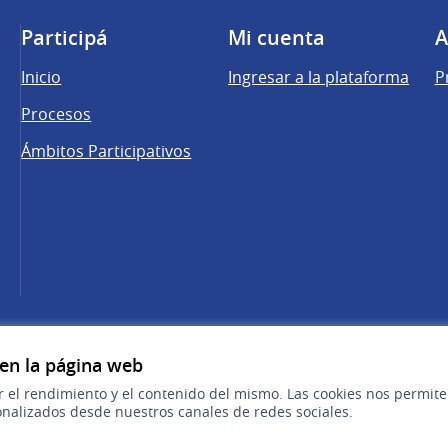
Participá
Mi cuenta
A
Inicio
Ingresar a la plataforma
P
Procesos
Ámbitos Participativos
una pestaña nueva)
cebook
 YouTube
 en la página web
r el rendimiento y el contenido del mismo. Las cookies nos permit
nalizados desde nuestros canales de redes sociales.
Sitio oficial de la República Oriental del 