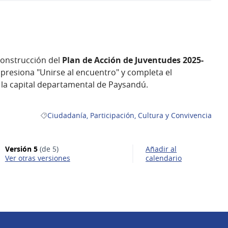
 construcción del
Plan de Acción de Juventudes 2025-
s, presiona "Unirse al encuentro" y completa el
 la capital departamental de Paysandú.
Ciudadanía, Participación, Cultura y Convivencia
Resultados al filtrar por la categoría: Ciudadanía, Part
Versión 5
(de 5)
Añadir al
ver otras versiones
calendario