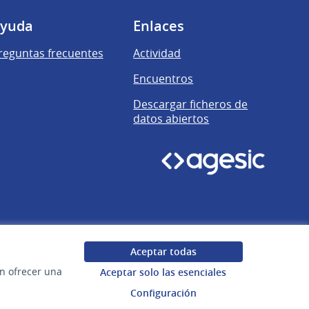
yuda
Enlaces
reguntas frecuentes
Actividad
Encuentros
Descargar ficheros de
datos abiertos
Aceptar todas
en ofrecer una
Aceptar solo las esenciales
Configuración
Uruguay
Configuración de cookies
Web creada con
software libre
.