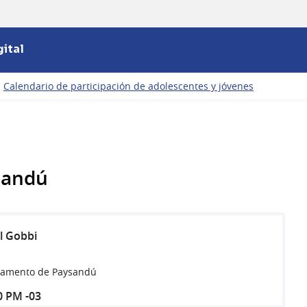
ital
Calendario de participación de adolescentes y jóvenes
ysandú
l Gobbi
tamento de Paysandú
0 PM -03