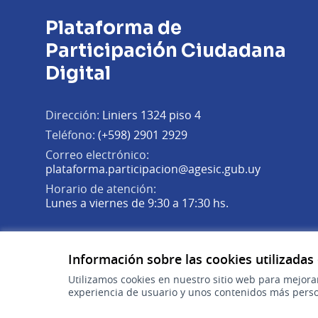
Plataforma de
Participación Ciudadana
Digital
Dirección:
Liniers 1324 piso 4
Teléfono:
(+598) 2901 2929
Correo electrónico:
(Abrir en 
plataforma.participacion@agesic.gub.uy
Horario de atención:
Lunes a viernes de 9:30 a 17:30 hs.
Plataforma de Participación Ciudadana Digital en X
Plataforma de Participación Ciudadana Digital en Fa
Plataforma de Participación Ciudadana Digital en
(Enlace externo)
(Enlace externo)
(Enlace externo)
Información sobre las cookies utilizadas
Utilizamos cookies en nuestro sitio web para mejora
experiencia de usuario y unos contenidos más perso
gub.uy
(Enlace externo)