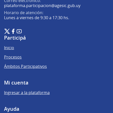
Correo electrónico:
(Abrir en una pe
plataforma.participacion@agesic.gub.uy
Horario de atención:
Lunes a viernes de 9:30 a 17:30 hs.
Plataforma de Participación Ciudadana Digital en X
Plataforma de Participación Ciudadana Digital en Facebook
Plataforma de Participación Ciudadana Digital en YouTu
(Enlace externo)
(Enlace externo)
(Enlace externo)
Participá
Inicio
Procesos
Ámbitos Participativos
Mi cuenta
Ingresar a la plataforma
Ayuda