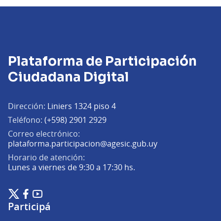
Plataforma de Participación
Ciudadana Digital
Dirección:
Liniers 1324 piso 4
Teléfono:
(+598) 2901 2929
Correo electrónico:
(Abrir en una pe
plataforma.participacion@agesic.gub.uy
Horario de atención:
Lunes a viernes de 9:30 a 17:30 hs.
Plataforma de Participación Ciudadana Digital en X
Plataforma de Participación Ciudadana Digital en Facebook
Plataforma de Participación Ciudadana Digital en YouTu
(Enlace externo)
(Enlace externo)
(Enlace externo)
Participá