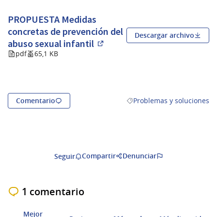
PROPUESTA Medidas
concretas de prevención del
Descargar archivo
abuso sexual infantil
(Abrir en una pestaña nueva)
pdf
65,1 KB
Comentario
Problemas y soluciones
Resultados al filtrar por la
Compartir
Denunciar
Seguir
1 comentario
Mejor