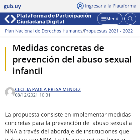
Ingresar a la Plataforma
gub.uy
Plataforma de Participación
Abri
Menú
Ciudadana Digital
bus
Abrir
Plan Nacional de Derechos Humanos
/
Propuestas 2021 - 2022
Medidas concretas de
prevención del abuso sexual
infantil
CECILIA PAOLA PRESA MENDEZ
08/12/2021 10:31
La propuesta consiste en implementar medidas
concretas para la prevención del abuso sexual a
NNA a través del abordaje de instituciones que
trabajan con NNA. En Uruguay existen leyes y