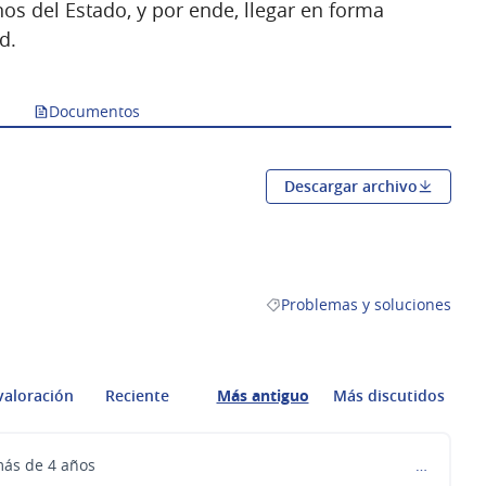
nos del Estado, y por ende, llegar en forma
d.
Documentos
Descargar archivo
staña nueva)
Problemas y soluciones
Resultados al filtrar por la ca
valoración
Reciente
Más antiguo
Más discutidos
ás de 4 años
…