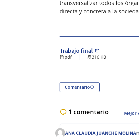
transversalizar todos los órga
directa y concreta a la socieda
Trabajo final
(Abrir en una pe
pdf
316 KB
Comentario
1 comentario
Mejor 
ANA CLAUDIA JUANCHE MOLINA
m
Comentario 286