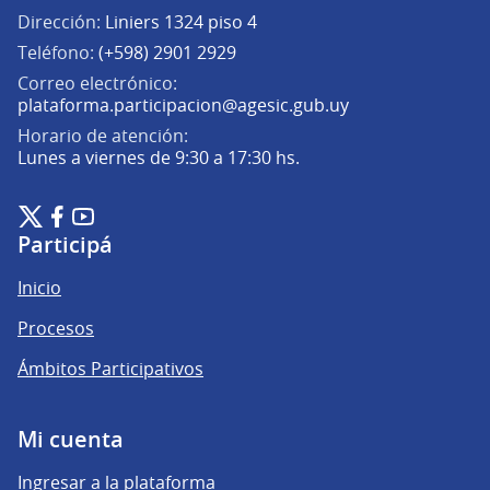
Dirección:
Liniers 1324 piso 4
Teléfono:
(+598) 2901 2929
Correo electrónico:
(Abrir en una pe
plataforma.participacion@agesic.gub.uy
Horario de atención:
Lunes a viernes de 9:30 a 17:30 hs.
Plataforma de Participación Ciudadana Digital en X
Plataforma de Participación Ciudadana Digital en Facebook
Plataforma de Participación Ciudadana Digital en YouTu
(Enlace externo)
(Enlace externo)
(Enlace externo)
Participá
Inicio
Procesos
Ámbitos Participativos
Mi cuenta
Ingresar a la plataforma