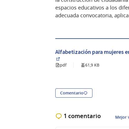
espacios educativos a los dif
adecuada convocatoria, aplica
Alfabetización para mujeres en
(Abrir en una pestaña nueva)
pdf
61,9 KB
Comentario
1 comentario
Mejor 