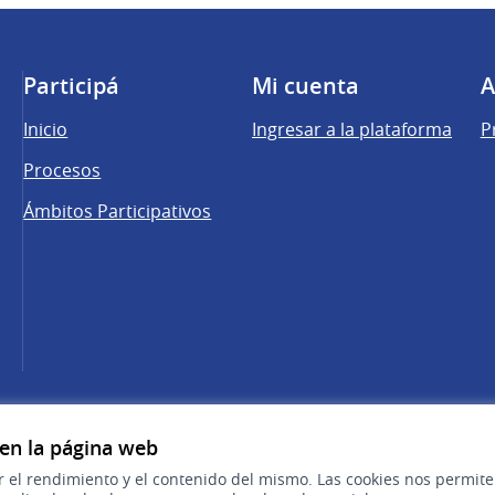
Participá
Mi cuenta
A
Inicio
Ingresar a la plataforma
P
Procesos
Ámbitos Participativos
una pestaña nueva)
cebook
 YouTube
 en la página web
r el rendimiento y el contenido del mismo. Las cookies nos permit