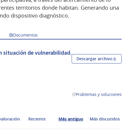
erentes territorios donde habitan. Generando una
ndo dispositivo diagnóstico.
Documentos
 situación de vulnerabilidad.
Descargar archivo
Problemas y soluciones
Resultados al filtrar por la ca
valoración
Reciente
Más antiguo
Más discutidos