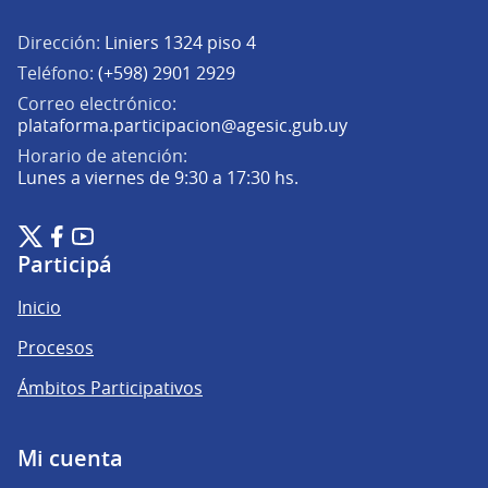
Dirección:
Liniers 1324 piso 4
Teléfono:
(+598) 2901 2929
Correo electrónico:
(Abrir en una pe
plataforma.participacion@agesic.gub.uy
Horario de atención:
Lunes a viernes de 9:30 a 17:30 hs.
Plataforma de Participación Ciudadana Digital en X
Plataforma de Participación Ciudadana Digital en Facebook
Plataforma de Participación Ciudadana Digital en YouTu
(Enlace externo)
(Enlace externo)
(Enlace externo)
Participá
Inicio
Procesos
Ámbitos Participativos
Mi cuenta