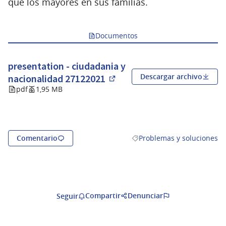
que los mayores en sus familias.
Documentos
presentation - ciudadania y
Descargar archivo
nacionalidad 27122021
(Abrir en una pestaña nuev
pdf
1,95 MB
Comentario
Problemas y soluciones
Resultados al filtrar por la
Compartir
Denunciar
Seguir