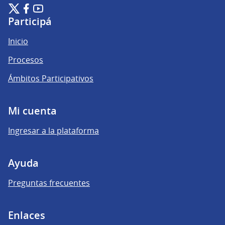
Plataforma de Participación Ciudadana Digital en X
Plataforma de Participación Ciudadana Digital en Facebook
Plataforma de Participación Ciudadana Digital en YouTu
(Enlace externo)
(Enlace externo)
(Enlace externo)
Participá
Inicio
Procesos
Ámbitos Participativos
Mi cuenta
Ingresar a la plataforma
Ayuda
Preguntas frecuentes
Enlaces