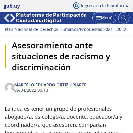
Ingresar a la Plataforma
gub.uy
Plataforma de Participación
Abri
Menú
Ciudadana Digital
bus
Abrir
Plan Nacional de Derechos Humanos
/
Propuestas 2021 - 2022
Asesoramiento ante
situaciones de racismo y
discriminación
MARCELO EDUARDO ORTIZ URIARTE
06/04/2022 00:13
La idea es tener un grupo de profesionales
abogado/a, psicologo/a, docente, educador/a y
coordinador/a que asesoren, compartan
herramientas, a las personas u organizaciones