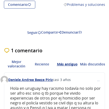
Comentario
Problemas y soluciones
Resultados al filtrar por la
Compartir
Denunciar
Seguir
1 comentario
Mejor
Reciente
Más antiguo
Más discutidos
valoración
Daniela Andrea Baeza Piriz
casi 3 años
…
Comentario 368
Hola en uruguay hay racismo todavía no solo por
ser afro esc sino q tb porque he vivido
experiencias de otros por ej homicidio por ser
negro el policía vestido se civil dijo q su altura lo
asusto y q Pensó q l iva a matar l persona ni