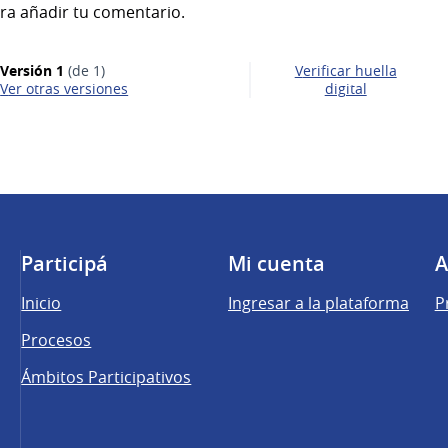
ra añadir tu comentario.
Versión 1
(de 1)
Verificar huella
ver otras versiones
digital
Participá
Mi cuenta
A
Inicio
Ingresar a la plataforma
P
Procesos
Ámbitos Participativos