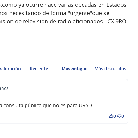
os,como ya ocurre hace varias decadas en Estados
os necesitando de forma "urgente"que se
sion de television de radio aficionados...CX 9RO.
valoración
Reciente
Más antiguo
Más discutidos
 años
…
 consulta pública que no es para URSEC
0
0