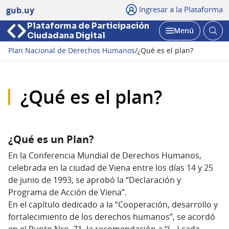
Ingresar a la Plataforma
gub.uy
Plataforma de Participación
Abri
Menú
Ciudadana Digital
bus
Abrir
Plan Nacional de Derechos Humanos
/
¿Qué es el plan?
¿Qué es el plan?
¿Qué es un Plan?
En la Conferencia Mundial de Derechos Humanos,
celebrada en la ciudad de Viena entre los días 14 y 25
de junio de 1993, se aprobó la “Declaración y
Programa de Acción de Viena”.
En el capítulo dedicado a la “Cooperación, desarrollo y
fortalecimiento de los derechos humanos”, se acordó
en el Punto Nro. 71, la recomendación a “(…) cada