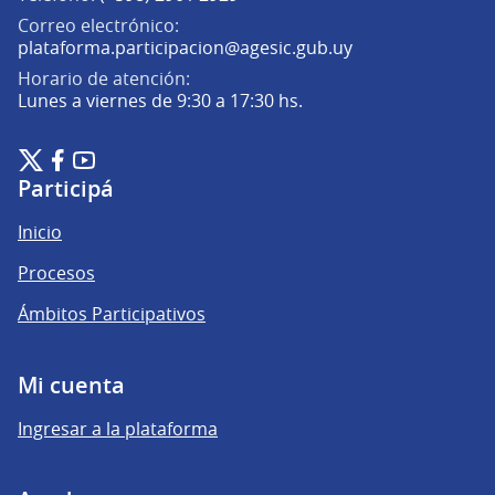
Correo electrónico:
(Abrir en una pe
plataforma.participacion@agesic.gub.uy
Horario de atención:
Lunes a viernes de 9:30 a 17:30 hs.
Plataforma de Participación Ciudadana Digital en X
Plataforma de Participación Ciudadana Digital en Facebook
Plataforma de Participación Ciudadana Digital en YouTu
(Enlace externo)
(Enlace externo)
(Enlace externo)
Participá
Inicio
Procesos
Ámbitos Participativos
Mi cuenta
Ingresar a la plataforma