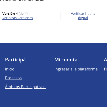
Versión 4
(de 4)
Verificar huella
ver otras versiones
digital
Participá
Mi cuenta
A
Inicio
Ingresar a la plataforma
P
Procesos
Ámbitos Participativos