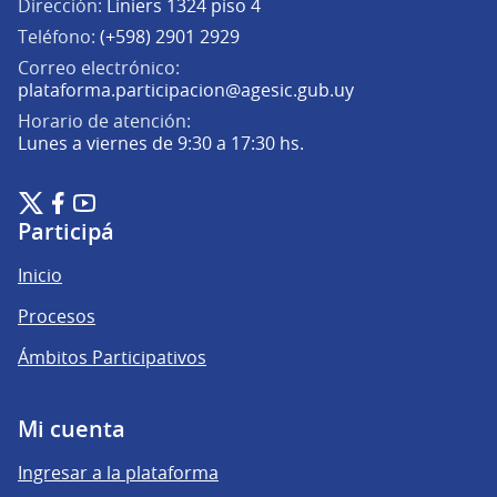
Dirección:
Liniers 1324 piso 4
Teléfono:
(+598) 2901 2929
Correo electrónico:
(Abrir en una pe
plataforma.participacion@agesic.gub.uy
Horario de atención:
Lunes a viernes de 9:30 a 17:30 hs.
Plataforma de Participación Ciudadana Digital en X
Plataforma de Participación Ciudadana Digital en Facebook
Plataforma de Participación Ciudadana Digital en YouTu
(Enlace externo)
(Enlace externo)
(Enlace externo)
Participá
Inicio
Procesos
Ámbitos Participativos
Mi cuenta
Ingresar a la plataforma