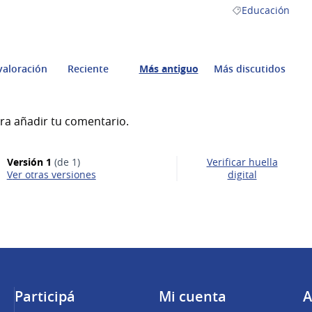
Educación
Resultados al fil
valoración
Reciente
Más antiguo
Más discutidos
ra añadir tu comentario.
Versión 1
(de 1)
Verificar huella
ver otras versiones
digital
Participá
Mi cuenta
A