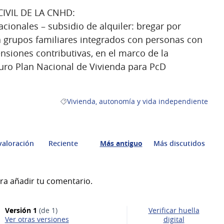
IVIL DE LA CNHD:
cionales – subsidio de alquiler: bregar por
 grupos familiares integrados con personas con
nsiones contributivas, en el marco de la
turo Plan Nacional de Vivienda para PcD
Vivienda, autonomía y vida independiente
Resultados al filtrar por la categoría: Vivienda,
valoración
Reciente
Más antiguo
Más discutidos
ra añadir tu comentario.
Versión 1
(de 1)
Verificar huella
ver otras versiones
digital