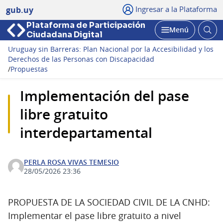
Ingresar a la Plataforma
gub.uy
Plataforma de Participación
Abri
Menú
Ciudadana Digital
bus
Abrir
Uruguay sin Barreras: Plan Nacional por la Accesibilidad y los
Derechos de las Personas con Discapacidad
/
Propuestas
Implementación del pase
libre gratuito
interdepartamental
PERLA ROSA VIVAS TEMESIO
28/05/2026 23:36
PROPUESTA DE LA SOCIEDAD CIVIL DE LA CNHD:
Implementar el pase libre gratuito a nivel