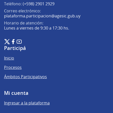
Teléfono:
(+598) 2901 2929
Correo electrónico:
(Abrir en una pe
plataforma.participacion@agesic.gub.uy
Horario de atención:
Lunes a viernes de 9:30 a 17:30 hs.
Plataforma de Participación Ciudadana Digital en X
Plataforma de Participación Ciudadana Digital en Facebook
Plataforma de Participación Ciudadana Digital en YouTu
(Enlace externo)
(Enlace externo)
(Enlace externo)
Participá
Inicio
Procesos
Ámbitos Participativos
Mi cuenta
Ingresar a la plataforma