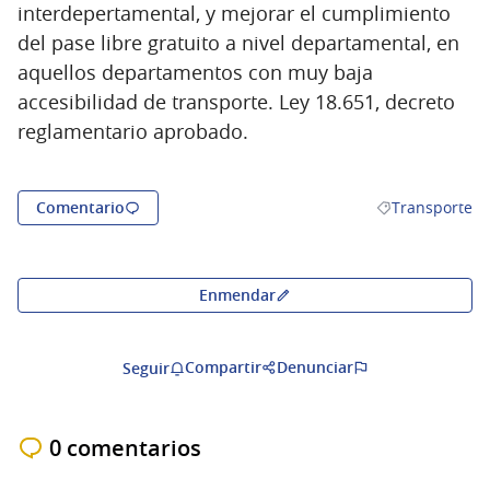
interdepertamental, y mejorar el cumplimiento
del pase libre gratuito a nivel departamental, en
aquellos departamentos con muy baja
accesibilidad de transporte. Ley 18.651, decreto
reglamentario aprobado.
Comentario
Transporte
Resultados al fi
Enmendar
Compartir
Denunciar
Seguir
0 comentarios