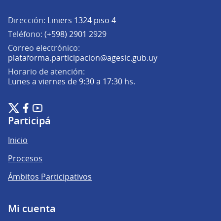
Dirección:
Liniers 1324 piso 4
Teléfono:
(+598) 2901 2929
Correo electrónico:
(Abrir en una pe
plataforma.participacion@agesic.gub.uy
Horario de atención:
Lunes a viernes de 9:30 a 17:30 hs.
Plataforma de Participación Ciudadana Digital en X
Plataforma de Participación Ciudadana Digital en Facebook
Plataforma de Participación Ciudadana Digital en YouTu
(Enlace externo)
(Enlace externo)
(Enlace externo)
Participá
Inicio
Procesos
Ámbitos Participativos
Mi cuenta