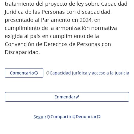
tratamiento del proyecto de ley sobre Capacidad
Jurídica de las Personas con discapacidad,
presentado al Parlamento en 2024, en
cumplimiento de la armonización normativa
exigida al país en cumplimiento de la
Convención de Derechos de Personas con
Discapacidad.
Comentario
Capacidad jurídica y acceso a la justicia
Resultados al filtrar por la categoría: Capaci
Enmendar
Compartir
Denunciar
Seguir