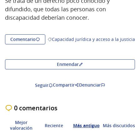
Se trata de un derecho poco conocido y
difundido, que todas las personas con
discapacidad deberían conocer.
Comentario
Capacidad jurídica y acceso a la justicia
Resultados al filtrar por la categoría: Capaci
Enmendar
Compartir
Denunciar
Seguir
0 comentarios
Mejor
Reciente
Más antiguo
Más discutidos
valoración