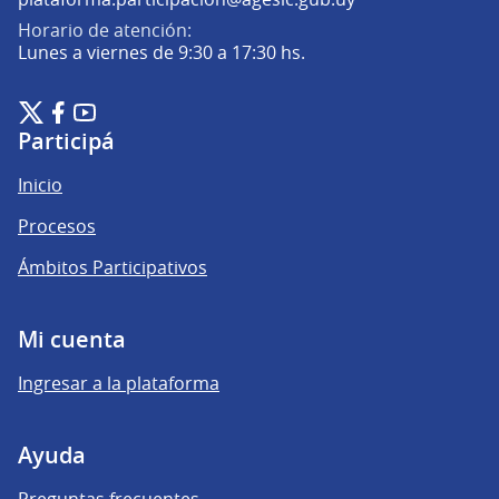
Horario de atención:
Lunes a viernes de 9:30 a 17:30 hs.
Plataforma de Participación Ciudadana Digital en X
Plataforma de Participación Ciudadana Digital en Facebook
Plataforma de Participación Ciudadana Digital en YouTu
(Enlace externo)
(Enlace externo)
(Enlace externo)
Participá
Inicio
Procesos
Ámbitos Participativos
Mi cuenta
Ingresar a la plataforma
Ayuda
Preguntas frecuentes