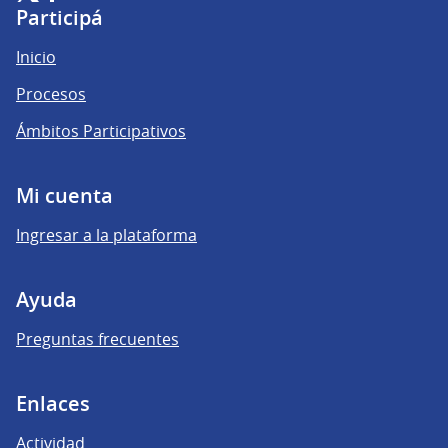
(Enlace externo)
(Enlace externo)
(Enlace externo)
Participá
Inicio
Procesos
Ámbitos Participativos
Mi cuenta
Ingresar a la plataforma
Ayuda
Preguntas frecuentes
Enlaces
Actividad