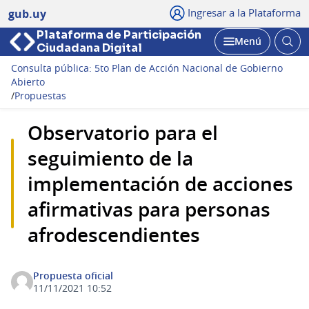
Ingresar a la Plataforma
gub.uy
Plataforma de Participación
Abri
Menú
Ciudadana Digital
bus
Abrir
Consulta pública: 5to Plan de Acción Nacional de Gobierno
Abierto
/
Propuestas
Observatorio para el
seguimiento de la
implementación de acciones
afirmativas para personas
afrodescendientes
Propuesta oficial
11/11/2021 10:52