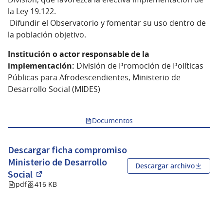
la Ley 19.122.
Difundir el Observatorio y fomentar su uso dentro de
la población objetivo.
Institución o actor responsable de la
implementación:
División de Promoción de Políticas
Públicas para Afrodescendientes, Ministerio de
Desarrollo Social (MIDES)
Documentos
Descargar ficha compromiso
Ministerio de Desarrollo
Descargar archivo
Social
(Abrir en una pestaña nueva)
pdf
416 KB