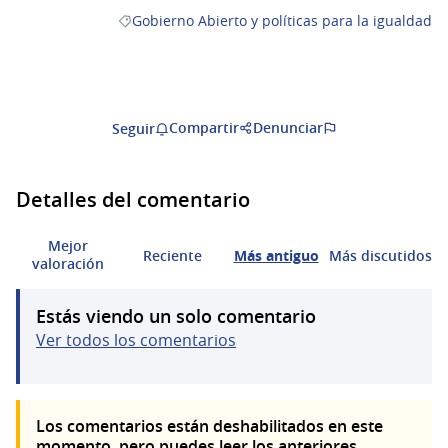
Gobierno Abierto y políticas para la igualdad
Resultados al filtrar por la categoría: Gobierno Ab
Compartir
Denunciar
Seguir
Detalles del comentario
Mejor
Reciente
Más antiguo
Más discutidos
valoración
Estás viendo un solo comentario
Ver todos los comentarios
Los comentarios están deshabilitados en este
momento, pero puedes leer los anteriores.