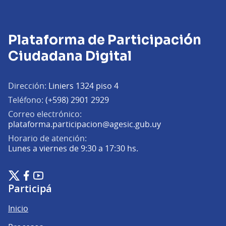
Plataforma de Participación
Ciudadana Digital
Dirección:
Liniers 1324 piso 4
Teléfono:
(+598) 2901 2929
Correo electrónico:
(Abrir en una pe
plataforma.participacion@agesic.gub.uy
Horario de atención:
Lunes a viernes de 9:30 a 17:30 hs.
Plataforma de Participación Ciudadana Digital en X
Plataforma de Participación Ciudadana Digital en Facebook
Plataforma de Participación Ciudadana Digital en YouTu
(Enlace externo)
(Enlace externo)
(Enlace externo)
Participá
Inicio