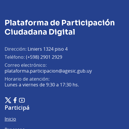
Plataforma de Participación
Ciudadana Digital
Dirección:
Liniers 1324 piso 4
Teléfono:
(+598) 2901 2929
Correo electrónico:
(Abrir en una pe
plataforma.participacion@agesic.gub.uy
Horario de atención:
Lunes a viernes de 9:30 a 17:30 hs.
Plataforma de Participación Ciudadana Digital en X
Plataforma de Participación Ciudadana Digital en Facebook
Plataforma de Participación Ciudadana Digital en YouTu
(Enlace externo)
(Enlace externo)
(Enlace externo)
Participá
Inicio