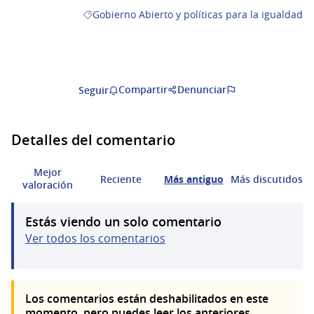
Gobierno Abierto y políticas para la igualdad
Resultados al filtrar por la categoría: Gobierno Ab
Compartir
Denunciar
Seguir
Detalles del comentario
Mejor
Reciente
Más antiguo
Más discutidos
valoración
Estás viendo un solo comentario
Ver todos los comentarios
Los comentarios están deshabilitados en este
momento, pero puedes leer los anteriores.