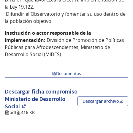
la Ley 19.122.
Difundir el Observatorio y fomentar su uso dentro de
la población objetivo.
Institución o actor responsable de la
implementación:
División de Promoción de Políticas
Públicas para Afrodescendientes, Ministerio de
Desarrollo Social (MIDES)
Documentos
Descargar ficha compromiso
Ministerio de Desarrollo
Descargar archivo
Social
(Abrir en una pestaña nueva)
pdf
416 KB