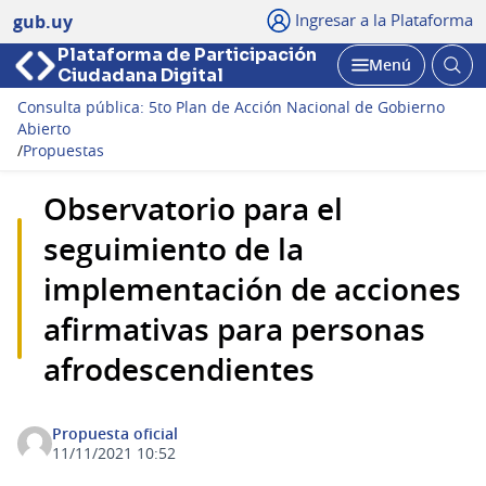
Ingresar a la Plataforma
gub.uy
Plataforma de Participación
Abri
Menú
Ciudadana Digital
bus
Abrir
Consulta pública: 5to Plan de Acción Nacional de Gobierno
Abierto
/
Propuestas
Observatorio para el
seguimiento de la
implementación de acciones
afirmativas para personas
afrodescendientes
Propuesta oficial
11/11/2021 10:52