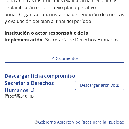
cada año. Las instituciones evaluarán la ejecución y
replanificarán en un nuevo plan operativo
anual. Organizar una instancia de rendición de cuentas
y evaluación del plan al final del período.
Institución o actor responsable de la
implementación:
Secretaría de Derechos Humanos.
Documentos
Descargar ficha compromiso
Secretaria Derechos
Descargar archivo
Humanos
(Abrir en una pestaña nueva)
pdf
310 KB
Gobierno Abierto y políticas para la igualdad
Resultados al filtrar por la categoría: Gobierno Ab