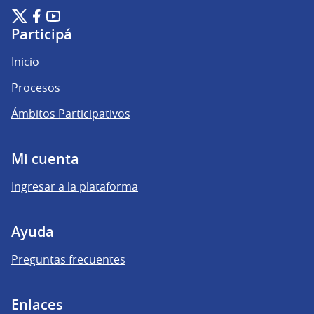
Plataforma de Participación Ciudadana Digital en X
Plataforma de Participación Ciudadana Digital en Facebook
Plataforma de Participación Ciudadana Digital en YouTu
(Enlace externo)
(Enlace externo)
(Enlace externo)
Participá
Inicio
Procesos
Ámbitos Participativos
Mi cuenta
Ingresar a la plataforma
Ayuda
Preguntas frecuentes
Enlaces