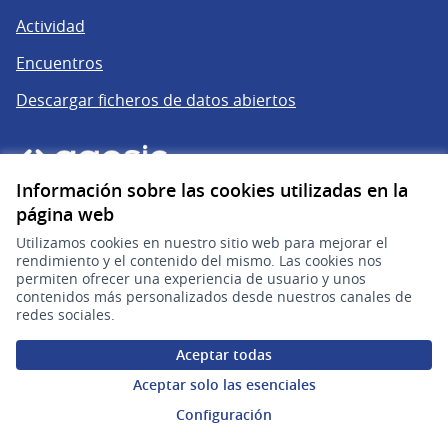
Actividad
Encuentros
Descargar ficheros de datos abiertos
Información sobre las cookies utilizadas en la
página web
Utilizamos cookies en nuestro sitio web para mejorar el
rendimiento y el contenido del mismo. Las cookies nos
permiten ofrecer una experiencia de usuario y unos
gub.uy
(Enlace externo)
contenidos más personalizados desde nuestros canales de
redes sociales.
Sitio oficial de la República Oriental del Uruguay
Aceptar todas
Configuración de cookies
Aceptar solo las esenciales
Configuración
Web creada con
software libre
.
(Enlace externo