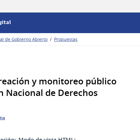
ital
nal de Gobierno Abierto
/
Propuestas
eación y monitoreo público
ón Nacional de Derechos
ana
ación:
Modo de vista HTML: