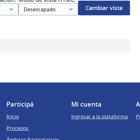
Cambiar vista
Participá
Mi cuenta
A
Inicio
Ingresar a la plataforma
P
Procesos
Ámbitos Participativos