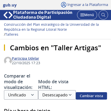
Ingresar a la Plataforma
gub.uy
Plataforma de Participación
Abri
Menú
Ciudadana Digital
bus
Abrir
Construcción del Plan estratégico de la Universidad de la
República en la Regional Litoral Norte
/
Talleres
Cambios en "Taller Artigas"
Participa Udelar
22/10/2025 17:23
Comparar el
modo de
Modo de vista
visualización:
HTML:
Cambiar vista
Día y hora de inicio