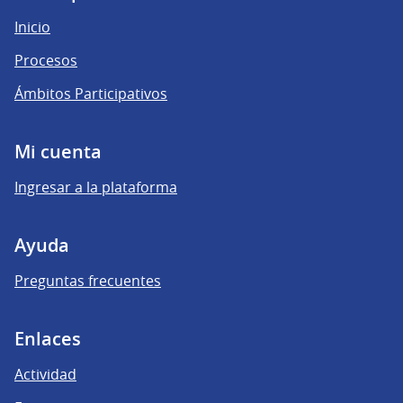
Inicio
Procesos
Ámbitos Participativos
Mi cuenta
Ingresar a la plataforma
Ayuda
Preguntas frecuentes
Enlaces
Actividad