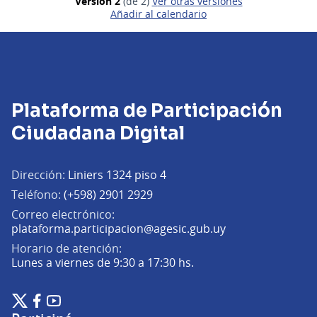
Versión 2
(de 2)
ver otras versiones
Añadir al calendario
Plataforma de Participación
Ciudadana Digital
Dirección:
Liniers 1324 piso 4
Teléfono:
(+598) 2901 2929
Correo electrónico:
(Abrir en una pe
plataforma.participacion@agesic.gub.uy
Horario de atención:
Lunes a viernes de 9:30 a 17:30 hs.
Plataforma de Participación Ciudadana Digital en X
Plataforma de Participación Ciudadana Digital en Facebook
Plataforma de Participación Ciudadana Digital en YouTu
(Enlace externo)
(Enlace externo)
(Enlace externo)