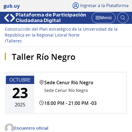
Ingresar a la Plataforma
gub.uy
Plataforma de Participación
Abri
Menú
Ciudadana Digital
bus
Abrir
Construcción del Plan estratégico de la Universidad de la
República en la Regional Litoral Norte
/
Talleres
Taller Río Negro
OCTUBRE
Sede Cenur Río Negro
23
Sede Cenur Río Negro
18:00 PM
-
21:00 PM -03
2025
Encuentro oficial