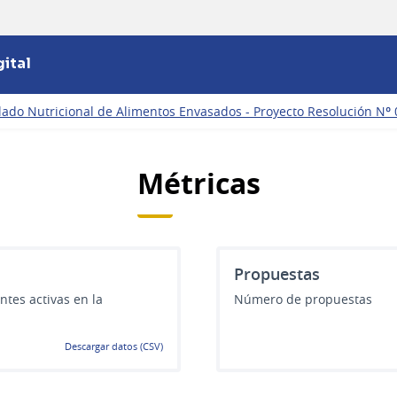
ital
o Nutricional de Alimentos Envasados - Proyecto Resolución Nº 
Métricas
Propuestas
tes activas en la
Número de propuestas
Descargar datos (CSV)