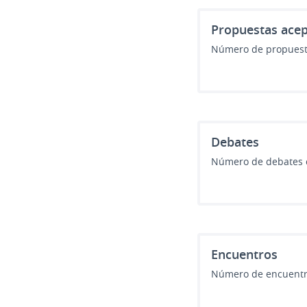
Propuestas ace
Número de propuest
Debates
Número de debates 
Encuentros
Número de encuentr