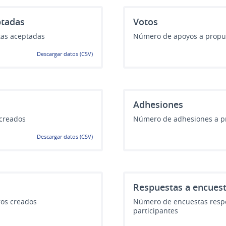
ptadas
Votos
as aceptadas
Número de apoyos a propu
Descargar datos (CSV)
Adhesiones
creados
Número de adhesiones a p
Descargar datos (CSV)
Respuestas a encues
os creados
Número de encuestas respo
participantes