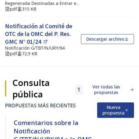
Regenerada Destinadas a Entrar en
consulta pública se encuentra disponible el correo
Contacto con Alimentos
pdf
315 KB
electrónico
consultas.publicas@miem.gub.uy
.
(Abrir en u
Notificación al Comité de
OTC de la OMC del P. Res.
Descargar archivo
GMC N° 01/24
(Abrir en una pestaña nueva)
Notificación G/TBT/N/URY/94
pdf
72,9 KB
Consulta
Ver todas las
1
pública
propuestas
PROPUESTAS MÁS RECIENTES
Nueva
propuesta
Comentarios sobre la
Notificación