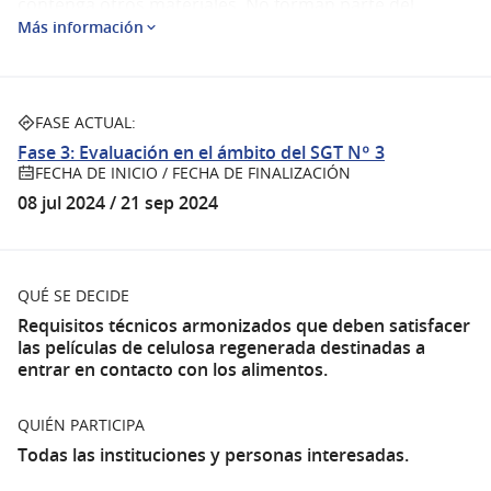
contenga otros materiales. No forman parte del
Más información
alcance de este Reglamento Técnico MERCOSUR las
tripas sintéticas de celulosa regenerada.
Sobre la consulta pública
FASE ACTUAL:
Fase 3: Evaluación en el ámbito del SGT Nº 3
Se pone a disposición el documento
Proyecto de
FECHA DE INICIO / FECHA DE FINALIZACIÓN
Resolución Nº 01/24 "Reglamento Técnico MERCOSUR
08 jul 2024 / 21 sep 2024
para Películas de Celulosa Regenerada Destinadas a
Entrar en Contacto con Alimentos"
, que se
(Abrir en una pestaña
encuentra en la sección "Documentos Relacionados" al
finalizar esta página, para que las instituciones y
QUÉ SE DECIDE
personas interesadas pueden realizar aportes o
Requisitos técnicos armonizados que deben satisfacer
las películas de celulosa regenerada destinadas a
propuestas a través de la opción
consulta pública
.
(Abrir 
entrar en contacto con los alimentos.
Los aportes recibidos serán puestos en consideración
de los especialistas técnicos que participaron en la
QUIÉN PARTICIPA
discusión y elaboración del documento. De
entenderse pertinente, tales aportes serán tomados
Todas las instituciones y personas interesadas.
en cuenta para la consolidación de un