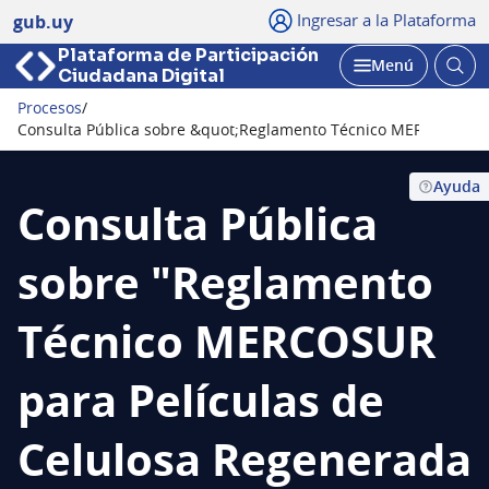
Ingresar a la Plataforma
gub.uy
Plataforma de Participación
Abri
Menú
Ciudadana Digital
bus
Abrir
Procesos
/
Seguir
Consulta Pública sobre &quot;Reglamento Técnico MERCOSUR par
Ayuda
Consulta Pública
sobre "Reglamento
Técnico MERCOSUR
para Películas de
Celulosa Regenerada