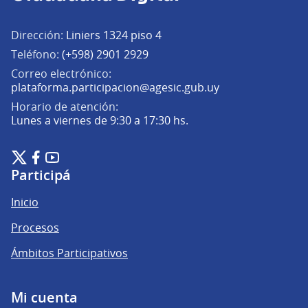
Dirección:
Liniers 1324 piso 4
Teléfono:
(+598) 2901 2929
Correo electrónico:
(Abrir en una pe
plataforma.participacion@agesic.gub.uy
Horario de atención:
Lunes a viernes de 9:30 a 17:30 hs.
Plataforma de Participación Ciudadana Digital en X
Plataforma de Participación Ciudadana Digital en Facebook
Plataforma de Participación Ciudadana Digital en YouTu
(Enlace externo)
(Enlace externo)
(Enlace externo)
Participá
Inicio
Procesos
Ámbitos Participativos
Mi cuenta