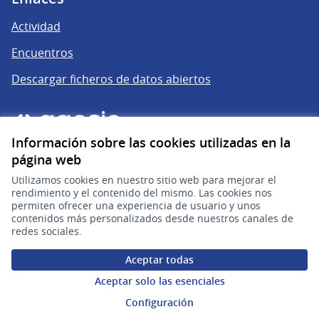
Actividad
Encuentros
Descargar ficheros de datos abiertos
Información sobre las cookies utilizadas en la
página web
Utilizamos cookies en nuestro sitio web para mejorar el
rendimiento y el contenido del mismo. Las cookies nos
permiten ofrecer una experiencia de usuario y unos
gub.uy
(Enlace externo)
contenidos más personalizados desde nuestros canales de
redes sociales.
Sitio oficial de la República Oriental del Uruguay
Aceptar todas
Configuración de cookies
Aceptar solo las esenciales
Configuración
Web creada con
software libre
.
(Enlace externo