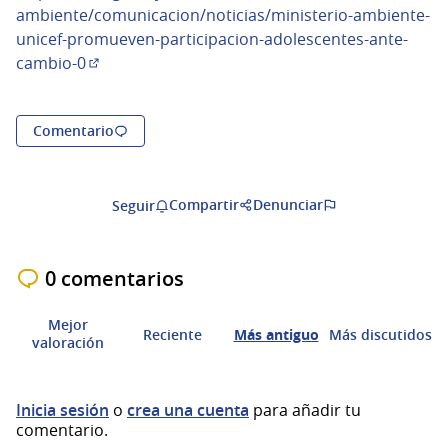
ambiente/comunicacion/noticias/ministerio-ambiente-
unicef-promueven-participacion-adolescentes-ante-
cambio-0
(Enlace externo)
Comentario
Compartir
Denunciar
Seguir
0 comentarios
Mejor
Reciente
Más antiguo
Más discutidos
valoración
Inicia sesión
o
crea una cuenta
para añadir tu
comentario.