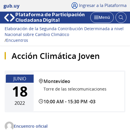
Ingresar a la Plataforma
gub.uy
Plataforma de Participación
Abri
Menú
Ciudadana Digital
bus
Abrir
Elaboración de la Segunda Contribución Determinada a nivel
Nacional sobre Cambio Climático
/
Encuentros
Acción Climática Joven
JUNIO
Montevideo
18
Torre de las telecomunicaciones
10:00 AM
-
15:30 PM -03
2022
Encuentro oficial