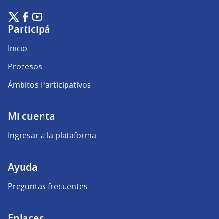
Plataforma de Participación Ciudadana Digital en X
Plataforma de Participación Ciudadana Digital en Facebook
Plataforma de Participación Ciudadana Digital en YouTu
(Enlace externo)
(Enlace externo)
(Enlace externo)
Participá
Inicio
Procesos
Ámbitos Participativos
Mi cuenta
Ingresar a la plataforma
Ayuda
Preguntas frecuentes
Enlaces