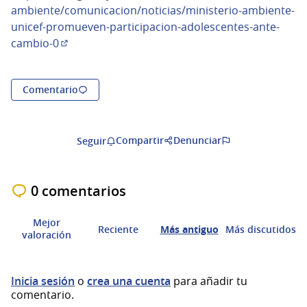
ambiente/comunicacion/noticias/ministerio-ambiente-
unicef-promueven-participacion-adolescentes-ante-
cambio-0
(Enlace externo)
Comentario
Compartir
Denunciar
Seguir
0 comentarios
Mejor
Reciente
Más antiguo
Más discutidos
valoración
Inicia sesión
o
crea una cuenta
para añadir tu
comentario.