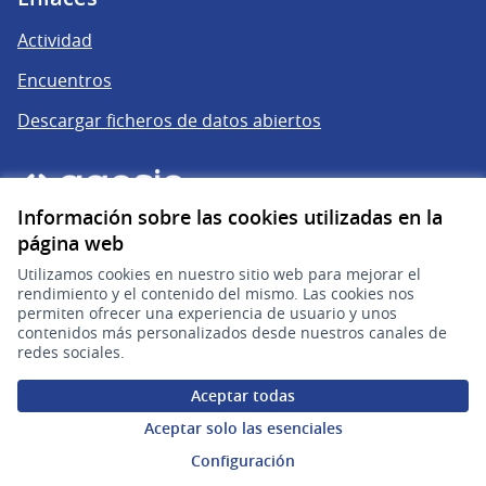
Actividad
Encuentros
Descargar ficheros de datos abiertos
Información sobre las cookies utilizadas en la
página web
Utilizamos cookies en nuestro sitio web para mejorar el
rendimiento y el contenido del mismo. Las cookies nos
permiten ofrecer una experiencia de usuario y unos
gub.uy
(Enlace externo)
contenidos más personalizados desde nuestros canales de
redes sociales.
Sitio oficial de la República Oriental del Uruguay
Aceptar todas
Configuración de cookies
Aceptar solo las esenciales
Configuración
Web creada con
software libre
.
(Enlace externo