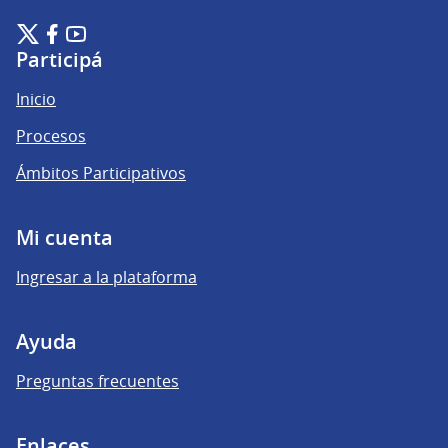
Plataforma de Participación Ciudadana Digital en X
Plataforma de Participación Ciudadana Digital en Facebook
Plataforma de Participación Ciudadana Digital en YouTu
(Enlace externo)
(Enlace externo)
(Enlace externo)
Participá
Inicio
Procesos
Ámbitos Participativos
Mi cuenta
Ingresar a la plataforma
Ayuda
Preguntas frecuentes
Enlaces