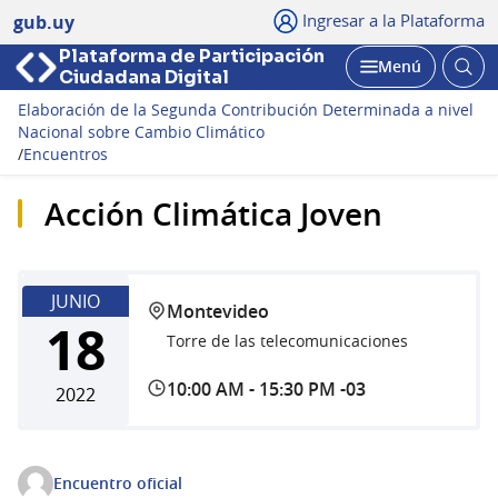
Ingresar a la Plataforma
gub.uy
Plataforma de Participación
Abri
Menú
Ciudadana Digital
bus
Abrir
Elaboración de la Segunda Contribución Determinada a nivel
Nacional sobre Cambio Climático
/
Encuentros
Acción Climática Joven
JUNIO
Montevideo
18
Torre de las telecomunicaciones
10:00 AM
-
15:30 PM -03
2022
Encuentro oficial