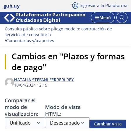
Ingresar a la Plataforma
gub.uy
Plataforma de Participación
Abri
Menú
Ciudadana Digital
bus
Abrir
Consulta pública sobre pliego modelo: contratación de
servicios de consultoría
/
Comentarios y/o aportes
Cambios en "Plazos y formas
de pago"
NATALIA STEFANI FERRERI REY
10/04/2024 12:15
Comparar el
modo de
Modo de vista
visualización:
HTML:
Cambiar vista