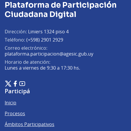
Plataforma de Participación
Ciudadana Digital
Dirección:
Liniers 1324 piso 4
Teléfono:
(+598) 2901 2929
Correo electrónico:
(Abrir en una pe
plataforma.participacion@agesic.gub.uy
Horario de atención:
Lunes a viernes de 9:30 a 17:30 hs.
Plataforma de Participación Ciudadana Digital en X
Plataforma de Participación Ciudadana Digital en Facebook
Plataforma de Participación Ciudadana Digital en YouTu
(Enlace externo)
(Enlace externo)
(Enlace externo)
Participá
Inicio
Procesos
Ámbitos Participativos