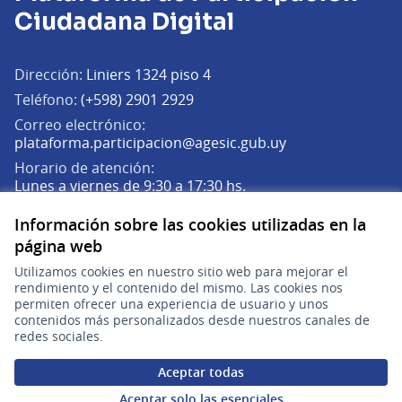
Ciudadana Digital
Dirección:
Liniers 1324 piso 4
Teléfono:
(+598) 2901 2929
Correo electrónico:
(Abrir en una pe
plataforma.participacion@agesic.gub.uy
Horario de atención:
Lunes a viernes de 9:30 a 17:30 hs.
Información sobre las cookies utilizadas en la
Plataforma de Participación Ciudadana Digital en X
Plataforma de Participación Ciudadana Digital en Facebook
Plataforma de Participación Ciudadana Digital en YouTu
página web
(Enlace externo)
(Enlace externo)
(Enlace externo)
Participá
Utilizamos cookies en nuestro sitio web para mejorar el
rendimiento y el contenido del mismo. Las cookies nos
Inicio
permiten ofrecer una experiencia de usuario y unos
contenidos más personalizados desde nuestros canales de
Procesos
redes sociales.
Ámbitos Participativos
Aceptar todas
Aceptar solo las esenciales