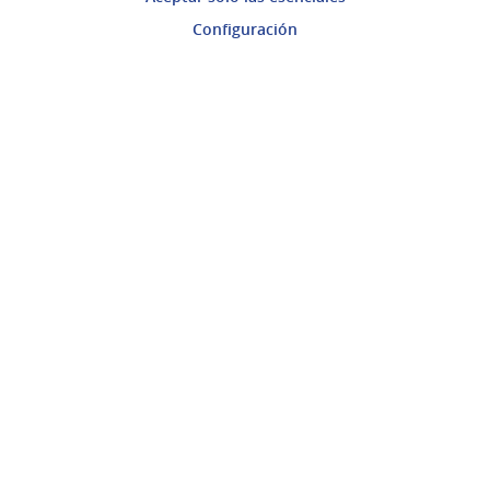
Mi cuenta
Configuración
Ingresar a la plataforma
Ayuda
Preguntas frecuentes
Enlaces
Actividad
Encuentros
Descargar ficheros de datos abiertos