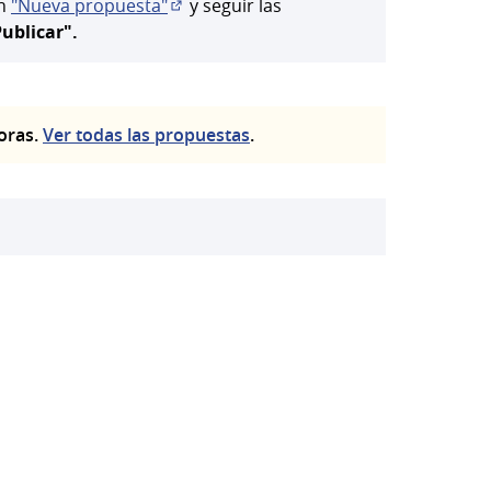
ón
"Nueva propuesta"
y seguir las
(Abrir en una pestaña nueva)
ublicar".
toras.
Ver todas las propuestas
.