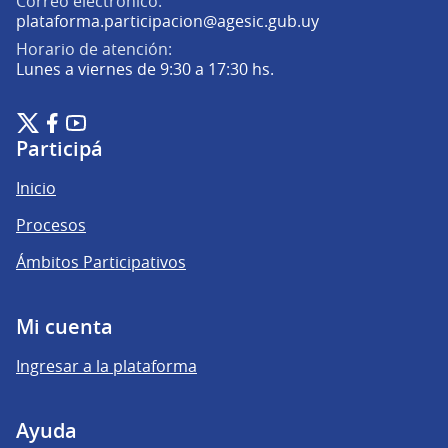
Correo electrónico:
(Abrir en una pe
plataforma.participacion@agesic.gub.uy
Horario de atención:
Lunes a viernes de 9:30 a 17:30 hs.
Plataforma de Participación Ciudadana Digital en X
Plataforma de Participación Ciudadana Digital en Facebook
Plataforma de Participación Ciudadana Digital en YouTu
(Enlace externo)
(Enlace externo)
(Enlace externo)
Participá
Inicio
Procesos
Ámbitos Participativos
Mi cuenta
Ingresar a la plataforma
Ayuda