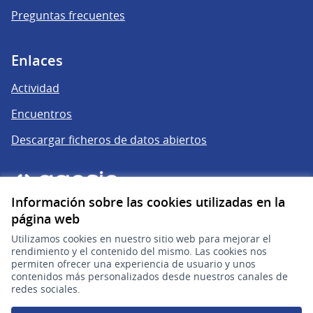
Preguntas frecuentes
Enlaces
Actividad
Encuentros
Descargar ficheros de datos abiertos
Información sobre las cookies utilizadas en la
página web
Utilizamos cookies en nuestro sitio web para mejorar el
rendimiento y el contenido del mismo. Las cookies nos
permiten ofrecer una experiencia de usuario y unos
gub.uy
(Enlace externo)
contenidos más personalizados desde nuestros canales de
redes sociales.
Sitio oficial de la República Oriental del Uruguay