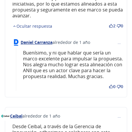
iniciativas, por lo que estamos alineados a esta
propuesta y seguramente en ese marco se pueda
avanzar.
2
0
Ocultar respuesta
Daniel Carranza
alrededor de 1 año
…
Comentario 581 (responder al comentario 579)
Buenísimo, y ni que hablar que sería un
marco excelente para impulsar la propuesta.
Nos alegra mucho lograr esta alineación con
ANII que es un actor clave para hacer la
propuesta realidad. Muchas gracias.
0
0
Ceibal
alrededor de 1 año
…
Comentario 589
Desde Ceibal, a través de la Gerencia de