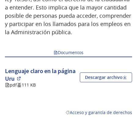
a entender. Esto implica que la mayor cantidad
posible de personas pueda acceder, comprender
y participar en los llamados para los empleos en
la Administración pública.
Documentos
Lenguaje claro en la página
Descargar archivo
Uru
(Abrir en una pestaña nueva)
pdf
111 KB
Acceso y garantía de derechos
Resultados al filtrar por la catego