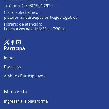
Teléfono:
(+598) 2901 2929
Correo electrónico:
(Abrir en una pe
plataforma.participacion@agesic.gub.uy
Horario de atención:
Lunes a viernes de 9:30 a 17:30 hs.
Plataforma de Participación Ciudadana Digital en X
Plataforma de Participación Ciudadana Digital en Facebook
Plataforma de Participación Ciudadana Digital en YouTu
(Enlace externo)
(Enlace externo)
(Enlace externo)
Participá
Inicio
Procesos
Ámbitos Participativos
Mi cuenta
Ingresar a la plataforma