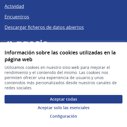
Actividad
Encuentros
Descargar ficheros de datos abiertos
Información sobre las cookies utilizadas en la
página web
Utilizamos cookies en nuestro sitio web para mejorar el
rendimiento y el contenido del mismo. Las cookies nos
permiten ofrecer una experiencia de usuario y unos
gub.uy
(Enlace externo)
contenidos más personalizados desde nuestros canales de
redes sociales.
Sitio oficial de la República Oriental del Uruguay
Aceptar todas
Configuración de cookies
Aceptar solo las esenciales
Configuración
Web creada con
software libre
.
(Enlace externo