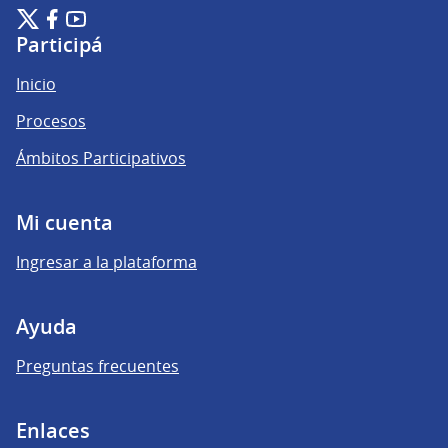
Plataforma de Participación Ciudadana Digital en X
Plataforma de Participación Ciudadana Digital en Facebook
Plataforma de Participación Ciudadana Digital en YouTu
(Enlace externo)
(Enlace externo)
(Enlace externo)
Participá
Inicio
Procesos
Ámbitos Participativos
Mi cuenta
Ingresar a la plataforma
Ayuda
Preguntas frecuentes
Enlaces