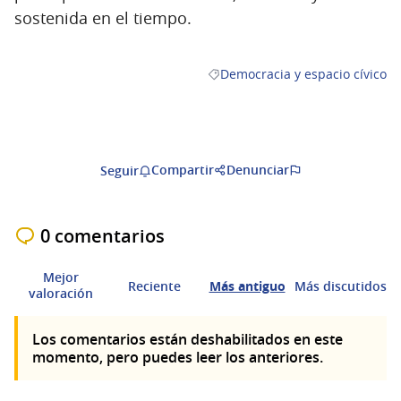
sostenida en el tiempo.
Democracia y espacio cívico
Resultados al filtrar por la cate
Compartir
Denunciar
Seguir
0 comentarios
Mejor
Reciente
Más antiguo
Más discutidos
valoración
Los comentarios están deshabilitados en este
momento, pero puedes leer los anteriores.