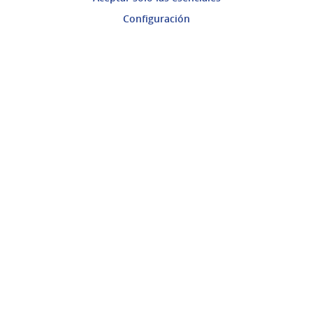
Mi cuenta
Configuración
Ingresar a la plataforma
Ayuda
Preguntas frecuentes
Enlaces
Actividad
Encuentros
Descargar ficheros de datos abiertos