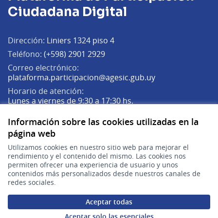
Ciudadana Digital
Dirección:
Liniers 1324 piso 4
Teléfono:
(+598) 2901 2929
Correo electrónico:
(Abrir en una pe
plataforma.participacion@agesic.gub.uy
Horario de atención:
Lunes a viernes de 9:30 a 17:30 hs.
Información sobre las cookies utilizadas en la
Plataforma de Participación Ciudadana Digital en X
Plataforma de Participación Ciudadana Digital en Facebook
Plataforma de Participación Ciudadana Digital en YouTu
página web
(Enlace externo)
(Enlace externo)
(Enlace externo)
Participá
Utilizamos cookies en nuestro sitio web para mejorar el
rendimiento y el contenido del mismo. Las cookies nos
Inicio
permiten ofrecer una experiencia de usuario y unos
contenidos más personalizados desde nuestros canales de
Procesos
redes sociales.
Ámbitos Participativos
Aceptar todas
Aceptar solo las esenciales