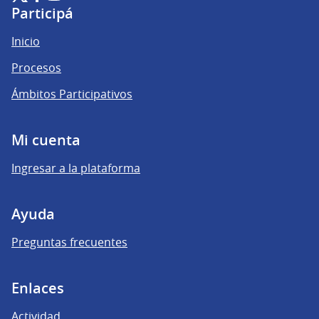
(Enlace externo)
(Enlace externo)
(Enlace externo)
Participá
Inicio
Procesos
Ámbitos Participativos
Mi cuenta
Ingresar a la plataforma
Ayuda
Preguntas frecuentes
Enlaces
Actividad