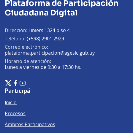
Plataforma de Participación
Ciudadana Digital
Dirección:
Liniers 1324 piso 4
Teléfono:
(+598) 2901 2929
Correo electrónico:
(Abrir en una pe
plataforma.participacion@agesic.gub.uy
Horario de atención:
Lunes a viernes de 9:30 a 17:30 hs.
Plataforma de Participación Ciudadana Digital en X
Plataforma de Participación Ciudadana Digital en Facebook
Plataforma de Participación Ciudadana Digital en YouTu
(Enlace externo)
(Enlace externo)
(Enlace externo)
Participá
Inicio
Procesos
Ámbitos Participativos