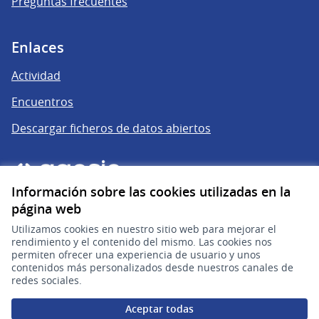
Preguntas frecuentes
Enlaces
Actividad
Encuentros
Descargar ficheros de datos abiertos
Información sobre las cookies utilizadas en la
página web
Utilizamos cookies en nuestro sitio web para mejorar el
rendimiento y el contenido del mismo. Las cookies nos
permiten ofrecer una experiencia de usuario y unos
gub.uy
(Enlace externo)
contenidos más personalizados desde nuestros canales de
redes sociales.
Sitio oficial de la República Oriental del Uruguay
Aceptar todas