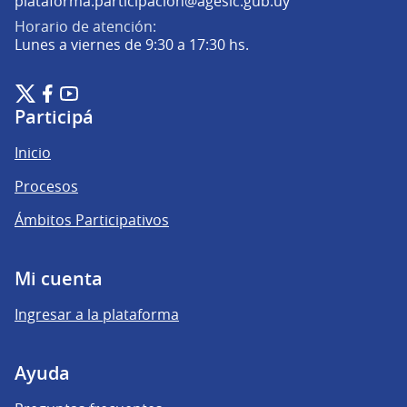
plataforma.participacion@agesic.gub.uy
Horario de atención:
Lunes a viernes de 9:30 a 17:30 hs.
Plataforma de Participación Ciudadana Digital en X
Plataforma de Participación Ciudadana Digital en Facebook
Plataforma de Participación Ciudadana Digital en YouTu
(Enlace externo)
(Enlace externo)
(Enlace externo)
Participá
Inicio
Procesos
Ámbitos Participativos
Mi cuenta
Ingresar a la plataforma
Ayuda