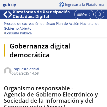
Ingresar a la Plataforma
gub.uy
Plataforma de Participación
Abri
Menú
Ciudadana Digital
bus
Abrir
Proceso de cocreación del Sexto Plan de Acción Nacional de
Gobierno Abierto
/
Consulta Pública
Gobernanza digital
democrática
Propuesta oficial
06/08/2025 14:58
Organismo responsable -
Agencia de Gobierno Electrónico y
Sociedad de la Información y del
Conocimiento (Agesic)