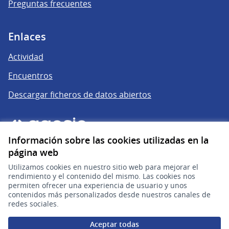
Preguntas frecuentes
Enlaces
Actividad
Encuentros
Descargar ficheros de datos abiertos
Información sobre las cookies utilizadas en la
página web
Utilizamos cookies en nuestro sitio web para mejorar el
rendimiento y el contenido del mismo. Las cookies nos
permiten ofrecer una experiencia de usuario y unos
gub.uy
(Enlace externo)
contenidos más personalizados desde nuestros canales de
redes sociales.
Sitio oficial de la República Oriental del Uruguay
Aceptar todas