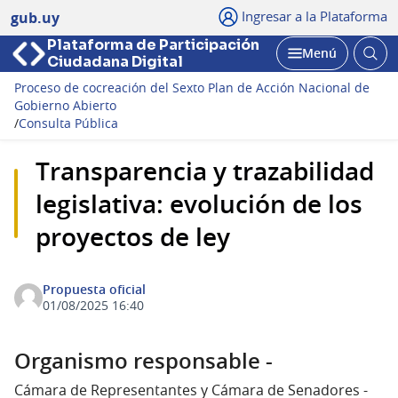
Ingresar a la Plataforma
gub.uy
Plataforma de Participación
Abri
Menú
Ciudadana Digital
bus
Abrir
Proceso de cocreación del Sexto Plan de Acción Nacional de
Gobierno Abierto
/
Consulta Pública
Transparencia y trazabilidad
legislativa: evolución de los
proyectos de ley
Propuesta oficial
01/08/2025 16:40
Organismo responsable -
Cámara de Representantes y Cámara de Senadores -