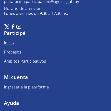
(Abrir en una pe
plataforma.participacion@agesic.gub.uy
Horario de atención:
Lunes a viernes de 9:30 a 17:30 hs.
Plataforma de Participación Ciudadana Digital en X
Plataforma de Participación Ciudadana Digital en Facebook
Plataforma de Participación Ciudadana Digital en YouTu
(Enlace externo)
(Enlace externo)
(Enlace externo)
Participá
Inicio
Procesos
Ámbitos Participativos
Mi cuenta
Ingresar a la plataforma
Ayuda