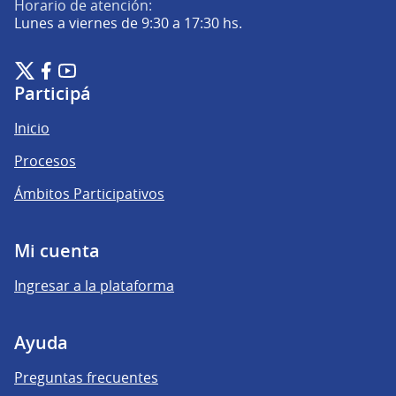
Horario de atención:
Lunes a viernes de 9:30 a 17:30 hs.
Plataforma de Participación Ciudadana Digital en X
Plataforma de Participación Ciudadana Digital en Facebook
Plataforma de Participación Ciudadana Digital en YouTu
(Enlace externo)
(Enlace externo)
(Enlace externo)
Participá
Inicio
Procesos
Ámbitos Participativos
Mi cuenta
Ingresar a la plataforma
Ayuda
Preguntas frecuentes