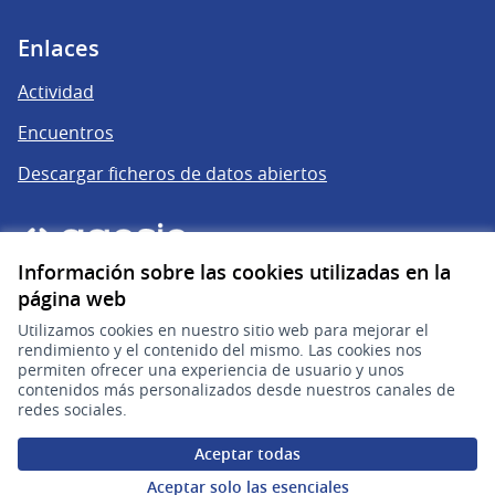
Enlaces
Actividad
Encuentros
Descargar ficheros de datos abiertos
Información sobre las cookies utilizadas en la
página web
Utilizamos cookies en nuestro sitio web para mejorar el
rendimiento y el contenido del mismo. Las cookies nos
permiten ofrecer una experiencia de usuario y unos
gub.uy
(Enlace externo)
contenidos más personalizados desde nuestros canales de
redes sociales.
Sitio oficial de la República Oriental del Uruguay
Aceptar todas
Configuración de cookies
Aceptar solo las esenciales