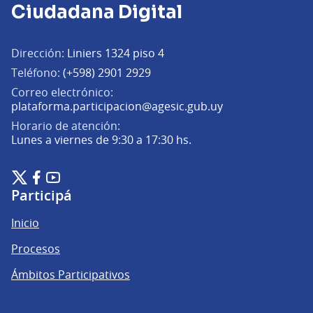
Ciudadana Digital
Dirección:
Liniers 1324 piso 4
Teléfono:
(+598) 2901 2929
Correo electrónico:
(Abrir en una pe
plataforma.participacion@agesic.gub.uy
Horario de atención:
Lunes a viernes de 9:30 a 17:30 hs.
Plataforma de Participación Ciudadana Digital en X
Plataforma de Participación Ciudadana Digital en Facebook
Plataforma de Participación Ciudadana Digital en YouTu
(Enlace externo)
(Enlace externo)
(Enlace externo)
Participá
Inicio
Procesos
Ámbitos Participativos