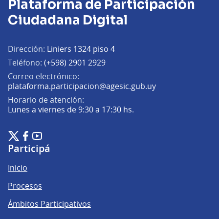
Plataforma de Participación
Ciudadana Digital
Dirección:
Liniers 1324 piso 4
Teléfono:
(+598) 2901 2929
Correo electrónico:
(Abrir en una pe
plataforma.participacion@agesic.gub.uy
Horario de atención:
Lunes a viernes de 9:30 a 17:30 hs.
Plataforma de Participación Ciudadana Digital en X
Plataforma de Participación Ciudadana Digital en Facebook
Plataforma de Participación Ciudadana Digital en YouTu
(Enlace externo)
(Enlace externo)
(Enlace externo)
Participá
Inicio
Procesos
Ámbitos Participativos