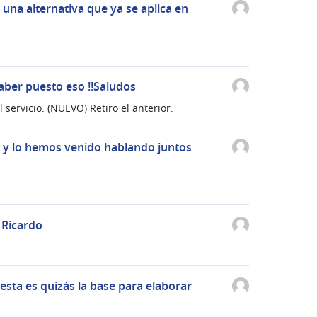
na alternativa que ya se aplica en
haber puesto eso !!Saludos
 servicio. (NUEVO) Retiro el anterior.
ia y lo hemos venido hablando juntos
 Ricardo
esta es quizás la base para elaborar