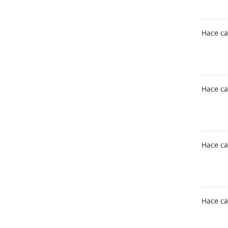
Hace ca
Hace ca
Hace ca
Hace ca