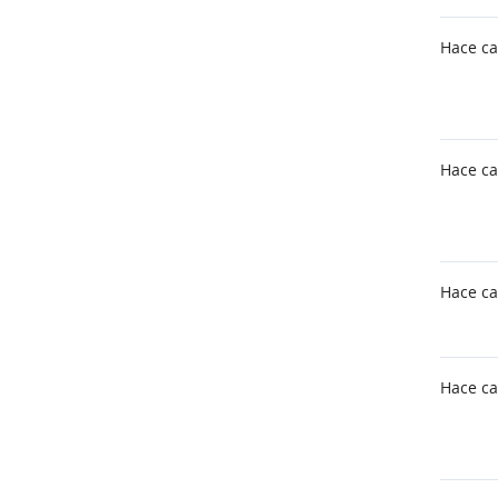
Hace ca
Hace ca
Hace ca
Hace ca