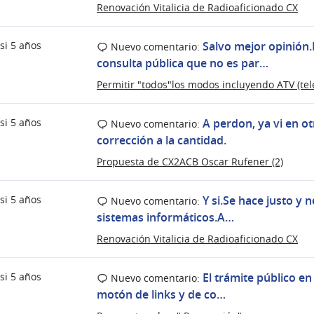
Renovación Vitalicia de Radioaficionado CX
si 5 años
Salvo mejor opinión
Nuevo comentario:
consulta pública que no es par…
Permitir "todos"los modos incluyendo ATV (tel
si 5 años
A perdon, ya vi en ot
Nuevo comentario:
corrección a la cantidad.
Propuesta de CX2ACB Oscar Rufener (2)
si 5 años
Y si.Se hace justo y 
Nuevo comentario:
sistemas informáticos.A…
Renovación Vitalicia de Radioaficionado CX
si 5 años
El trámite público e
Nuevo comentario:
motón de links y de co…