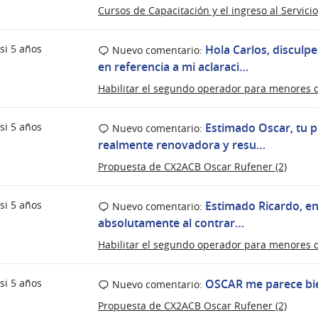
Cursos de Capacitación y el ingreso al Servic
si 5 años
Hola Carlos, discul
Nuevo comentario:
en referencia a mi aclaraci…
Habilitar el segundo operador para menores d
si 5 años
Estimado Oscar, tu 
Nuevo comentario:
realmente renovadora y resu…
Propuesta de CX2ACB Oscar Rufener (2)
si 5 años
Estimado Ricardo, en
Nuevo comentario:
absolutamente al contrar…
Habilitar el segundo operador para menores d
si 5 años
OSCAR me parece bie
Nuevo comentario:
Propuesta de CX2ACB Oscar Rufener (2)