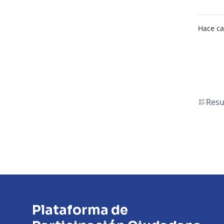
Hace ca
Resu
Plataforma de