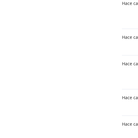
Hace ca
Hace ca
Hace ca
Hace ca
Hace ca