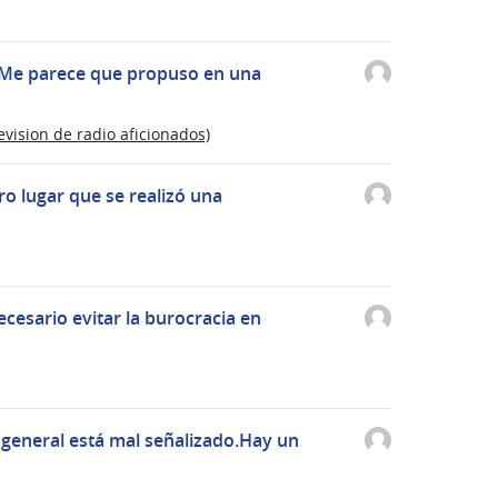
.Me parece que propuso en una
evision de radio aficionados)
ro lugar que se realizó una
necesario evitar la burocracia en
n general está mal señalizado.Hay un