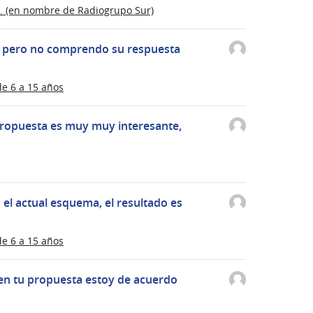
io. (en nombre de Radiogrupo Sur)
pe pero no comprendo su respuesta
e 6 a 15 años
propuesta es muy muy interesante,
 el actual esquema, el resultado es
e 6 a 15 años
n tu propuesta estoy de acuerdo