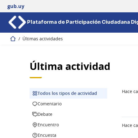
gub.uy
Plataforma de Participación Ciudadana Dig
/
Últimas actividades
Inicio
Última actividad
Hace ca
Todos los tipos de actividad
Todos los tipos de actividad
Comentario
Comentario
Debate
Debate
Encuentro
Encuentro
Hace ca
Encuesta
Encuesta