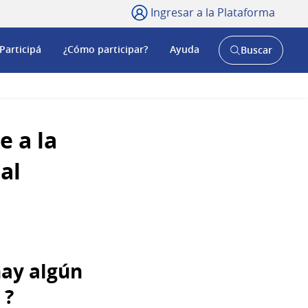
Ingresar a la Plataforma
Participá
¿Cómo participar?
Ayuda
Buscar
Abrir
buscador
y
e a la
al
hay algún
 ?