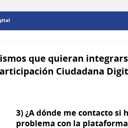
ital
ismos que quieran integrars
articipación Ciudadana Digit
3) ¿A dónde me contacto si 
problema con la plataforma