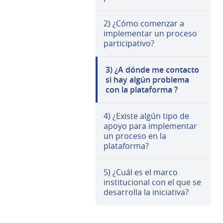
2) ¿Cómo comenzar a
implementar un proceso
participativo?
3) ¿A dónde me contacto
si hay algún problema
con la plataforma ?
4) ¿Existe algún tipo de
apoyo para implementar
un proceso en la
plataforma?
5) ¿Cuál es el marco
institucional con el que se
desarrolla la iniciativa?