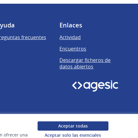
yuda
Enlaces
reguntas frecuentes
Actividad
Encuentros
Descargar ficheros de
datos abiertos
Aceptar todas
en ofrecer una
Aceptar solo las esenciales