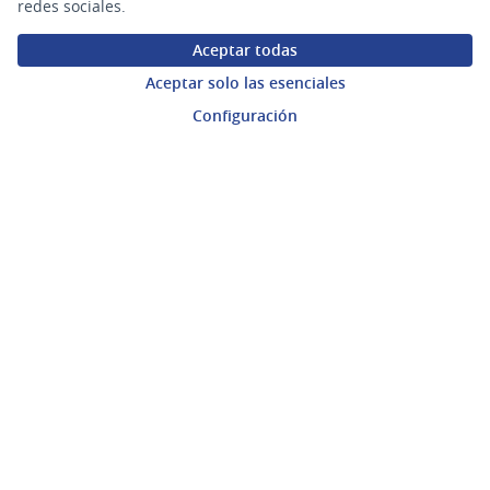
redes sociales.
Preguntas frecuentes
Aceptar todas
Aceptar solo las esenciales
Enlaces
Configuración
Actividad
Encuentros
Descargar ficheros de datos abiertos
gub.uy
(Enlace externo)