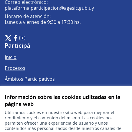
Correo electrónico:
(Abrir en una pe
plataforma.participacion@agesic.gub.uy
Horario de atención:
Lunes a viernes de 9:30 a 17:30 hs.
Plataforma de Participación Ciudadana Digital en X
Plataforma de Participación Ciudadana Digital en Facebook
Plataforma de Participación Ciudadana Digital en YouTu
(Enlace externo)
(Enlace externo)
(Enlace externo)
Participá
Inicio
Procesos
Ámbitos Participativos
Información sobre las cookies utilizadas en la
Mi cuenta
página web
Ingresar a la plataforma
Utilizamos cookies en nuestro sitio web para mejorar el
rendimiento y el contenido del mismo. Las cookies nos
permiten ofrecer una experiencia de usuario y unos
Ayuda
contenidos más personalizados desde nuestros canales de