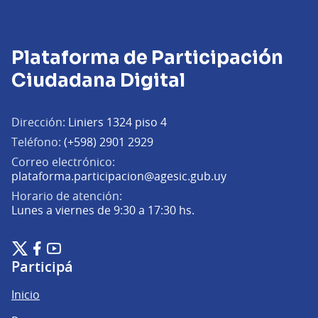
Plataforma de Participación
Ciudadana Digital
Dirección:
Liniers 1324 piso 4
Teléfono:
(+598) 2901 2929
Correo electrónico:
(Abrir en una pe
plataforma.participacion@agesic.gub.uy
Horario de atención:
Lunes a viernes de 9:30 a 17:30 hs.
Plataforma de Participación Ciudadana Digital en X
Plataforma de Participación Ciudadana Digital en Facebook
Plataforma de Participación Ciudadana Digital en YouTu
(Enlace externo)
(Enlace externo)
(Enlace externo)
Participá
Inicio