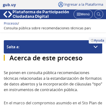
Ingresar a la Plataforma
gub.uy
Plataforma de Participación
Abri
Menú
Ciudadana Digital
bus
Abrir
Procesos
/
Seguir
Consulta pública sobre recomendaciones técnicas para datos ab
Ayuda
Salta a:
Acerca de este proceso
Se ponen en consulta pública recomendaciones
técnicas relacionadas a la estandarización de formatos
de datos abiertos y la incorporación de cláusulas “tipo”
en instrumentos de contratación pública.
En el marco del compromiso asumido en el 5to Plan de