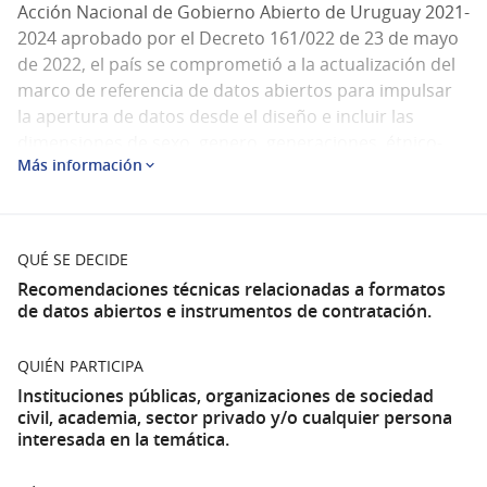
Acción Nacional de Gobierno Abierto de Uruguay 2021-
2024 aprobado por el Decreto 161/022 de 23 de mayo
de 2022, el país se comprometió a la actualización del
marco de referencia de datos abiertos para impulsar
la apertura de datos desde el diseño e incluir las
dimensiones de sexo, genero, generaciones, étnico-
Más información
racial y territorio (
Compromiso 1.9 Estrategia de Datos
Abiertos para el período 2021-2024
).
(Enlace externo)
Se ponen en consulta pública tres documentos con
recomendaciones técnicas:
QUÉ SE DECIDE
Recomendaciones técnicas para la incorporación de
Recomendaciones técnicas relacionadas a formatos
variables demográficas en la publicación de datos
de datos abiertos e instrumentos de contratación.
abiertos
.
(Abrir en una pestaña nueva)
Recomendaciones técnicas aplicables a los
QUIÉN PARTICIPA
procedimientos de compras y contrataciones para
Instituciones públicas, organizaciones de sociedad
incorporar “cláusula tipo” relacionada a datos abiertos
civil, academia, sector privado y/o cualquier persona
en los llamados públicos.
interesada en la temática.
(Abrir en una pestaña nueva)
Recomendaciones técnicas para estandarización de
formatos que aplican a la publicación de datos