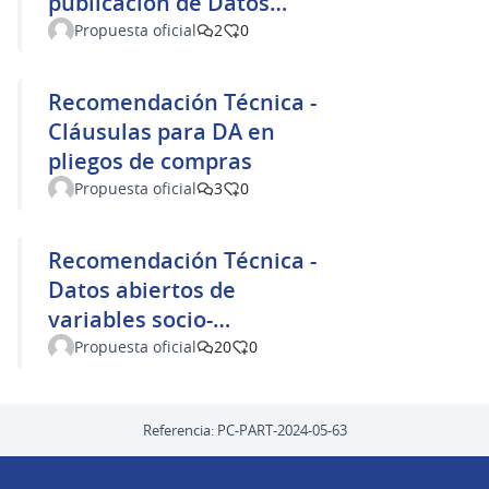
publicación de Datos
Abiertos
Propuesta oficial
2
0
Recomendación Técnica -
Cláusulas para DA en
pliegos de compras
Propuesta oficial
3
0
Recomendación Técnica -
Datos abiertos de
variables socio-
demográficas
Propuesta oficial
20
0
Referencia: PC-PART-2024-05-63