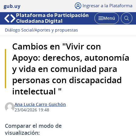
Ingresar a la Plataforma
gub.uy
Plataforma de Participación
Abri
Menú
Ciudadana Digital
bus
Abrir
Diálogo Social
/
Aportes y propuestas
Cambios en "Vivir con
Apoyo: derechos, autonomía
y vida en comunidad para
personas con discapacidad
intelectual "
Ana Lucía Carro Guichón
23/04/2026 19:48
Comparar el modo de
visualización: