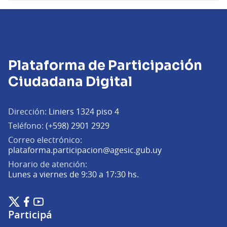
Plataforma de Participación
Ciudadana Digital
Dirección:
Liniers 1324 piso 4
Teléfono:
(+598) 2901 2929
Correo electrónico:
(Abrir en una pe
plataforma.participacion@agesic.gub.uy
Horario de atención:
Lunes a viernes de 9:30 a 17:30 hs.
Plataforma de Participación Ciudadana Digital en X
Plataforma de Participación Ciudadana Digital en Facebook
Plataforma de Participación Ciudadana Digital en YouTu
(Enlace externo)
(Enlace externo)
(Enlace externo)
Participá