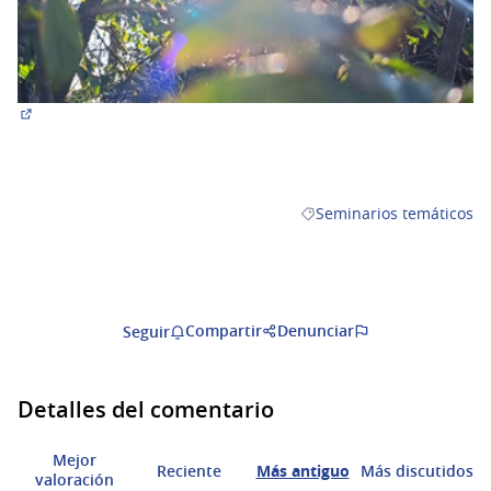
(Abrir en una pestaña nueva)
Seminarios temáticos
Resultados al filtrar por 
Compartir
Denunciar
Seguir
Detalles del comentario
Mejor
Reciente
Más antiguo
Más discutidos
valoración