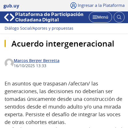
Ingresar a la Plataforma
gub.uy
Plataforma de Participación
Abri
Menú
Ciudadana Digital
bus
Abrir
Diálogo Social
/
Aportes y propuestas
Acuerdo intergeneracional
Marcos Berger Berretta
16/10/2025 13:33
En asuntos que traspasan /afectan/ las
generaciones, las decisiones no deberían ser
tomadas únicamente desde una construcción de
sentidos desde el mundo adulto y/o una mirada
experta. Persiste el desafío de integrar las voces
de otras cohortes etarias.