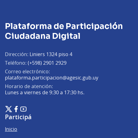
Plataforma de Participación
Ciudadana Digital
Dirección:
Liniers 1324 piso 4
Teléfono:
(+598) 2901 2929
Correo electrónico:
(Abrir en una pe
plataforma.participacion@agesic.gub.uy
Horario de atención:
Lunes a viernes de 9:30 a 17:30 hs.
Plataforma de Participación Ciudadana Digital en X
Plataforma de Participación Ciudadana Digital en Facebook
Plataforma de Participación Ciudadana Digital en YouTu
(Enlace externo)
(Enlace externo)
(Enlace externo)
Participá
Inicio