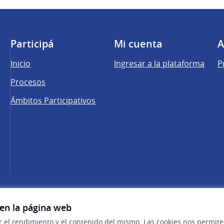
Participá
Mi cuenta
A
Inicio
Ingresar a la plataforma
P
Procesos
Ámbitos Participativos
una pestaña nueva)
cebook
 YouTube
 en la página web
r el rendimiento y el contenido del mismo. Las cookies nos permit