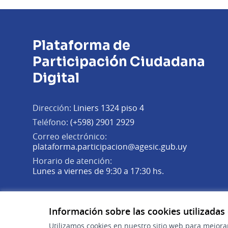
Plataforma de
Participación Ciudadana
Digital
Dirección:
Liniers 1324 piso 4
Teléfono:
(+598) 2901 2929
Correo electrónico:
(Abrir en 
plataforma.participacion@agesic.gub.uy
Horario de atención:
Lunes a viernes de 9:30 a 17:30 hs.
Plataforma de Participación Ciudadana Digital en X
Plataforma de Participación Ciudadana Digital en Fa
Plataforma de Participación Ciudadana Digital en
(Enlace externo)
(Enlace externo)
(Enlace externo)
Información sobre las cookies utilizadas
Utilizamos cookies en nuestro sitio web para mejora