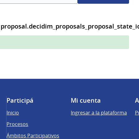
.proposal.decidim_proposals_proposal_state_i
Participá
Mi cuenta
A
Inicio
Ingresar a la plataforma
P
Procesos
Ámbitos Participativos