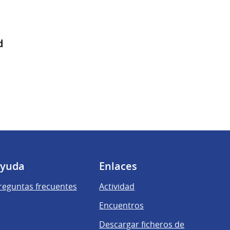
d
yuda
Enlaces
reguntas frecuentes
Actividad
Encuentros
Descargar ficheros de